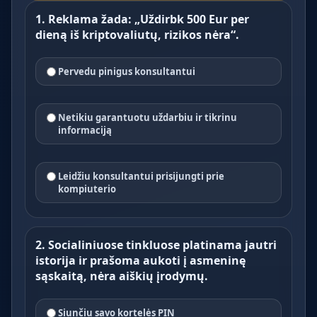
1. Reklama žada: „Uždirbk 500 Eur per
dieną iš kriptovaliutų, rizikos nėra“.
Pervedu pinigus konsultantui
Netikiu garantuotu uždarbiu ir tikrinu
informaciją
Leidžiu konsultantui prisijungti prie
kompiuterio
2. Socialiniuose tinkluose platinama jautri
istorija ir prašoma aukoti į asmeninę
sąskaitą, nėra aiškių įrodymų.
Siunčiu savo kortelės PIN