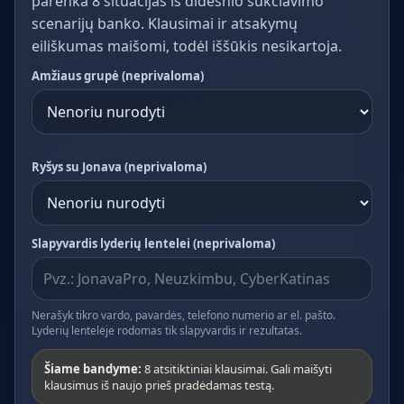
parenka 8 situacijas iš didesnio sukčiavimo
scenarijų banko. Klausimai ir atsakymų
eiliškumas maišomi, todėl iššūkis nesikartoja.
Amžiaus grupė (neprivaloma)
Ryšys su Jonava (neprivaloma)
Slapyvardis lyderių lentelei (neprivaloma)
Nerašyk tikro vardo, pavardės, telefono numerio ar el. pašto.
Lyderių lentelėje rodomas tik slapyvardis ir rezultatas.
Šiame bandyme:
8 atsitiktiniai klausimai. Gali maišyti
klausimus iš naujo prieš pradėdamas testą.