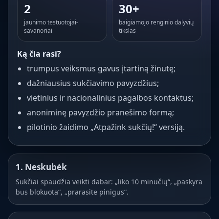
2
30+
jaunimo testuotojai-
baigiamojo renginio dalyvių
savanoriai
tikslas
Ką čia rasi?
trumpus veiksmus gavus įtartiną žinutę;
dažniausius sukčiavimo pavyzdžius;
vietinius ir nacionalinius pagalbos kontaktus;
anoniminę pavyzdžio pranešimo formą;
pilotinio žaidimo „Atpažink sukčių!“ versiją.
1. Neskubėk
Sukčiai spaudžia veikti dabar: „liko 10 minučių“, „paskyra
bus blokuota“, „prarasite pinigus“.