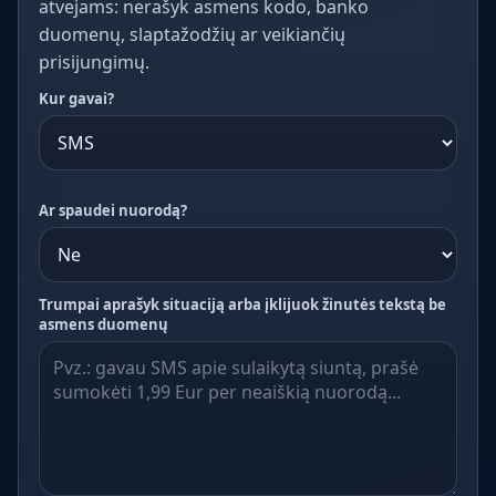
atvejams: nerašyk asmens kodo, banko
duomenų, slaptažodžių ar veikiančių
prisijungimų.
Kur gavai?
Ar spaudei nuorodą?
Trumpai aprašyk situaciją arba įklijuok žinutės tekstą be
asmens duomenų