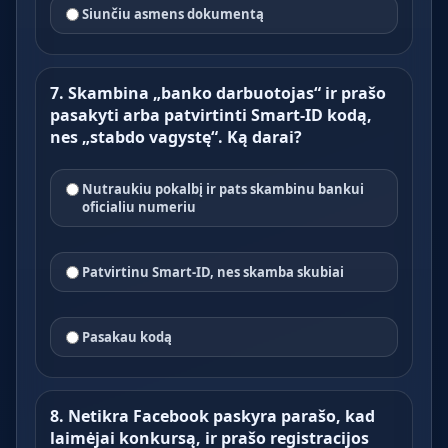
Siunčiu asmens dokumentą
7. Skambina „banko darbuotojas“ ir prašo
pasakyti arba patvirtinti Smart-ID kodą,
nes „stabdo vagystę“. Ką darai?
Nutraukiu pokalbį ir pats skambinu bankui
oficialiu numeriu
Patvirtinu Smart-ID, nes skamba skubiai
Pasakau kodą
8. Netikra Facebook paskyra parašo, kad
laimėjai konkursą, ir prašo registracijos