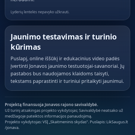
Lyderių lentelės nepavyko užkrauti.
Jaunimo testavimas ir turinio
kūrimas
Puslapį, online iššūkį ir edukacinius video padės
įvertinti Jonavos jaunimo testuotojai-savanoriai. Jų
pastabos bus naudojamos klaidoms taisyti,
tekstams paprastinti ir turiniui pritaikyti jaunimui.
Projektą finansuoja Jonavos rajono savivaldybė.
Už turinį atsakingas projekto vykdytojas; Savivaldybė neatsako už
medžiagoje pateiktos informacijos panaudojimą.
Projekto vykdytojas: VšĮ „Skaitmeninis skydas“. Puslapis: LikSaugus.lt
/jonava.