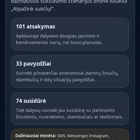
dažniausius sukčiavimo scenarijus online iššūkiui
„Atpažink sukčių!“.
101 atsakymas
Apklausoje dalyvavo daugiau jaunimo ir
bendruomenės narių, nei buvo planuota.
33 pavyzdžiai
Surinkti pilnaverčiai anoniminiai įtartinų žinučių,
skambučių ir kitų situacijų pavyzdžiai.
74 susidūrė
Tiek dalyvių nurodė jau susidūrę su įtartinomis
žinutėmis, nuorodomis, skambučiais ar skelbimais.
Dažniausiai minėta:
SMS, Messenger, Instagram,