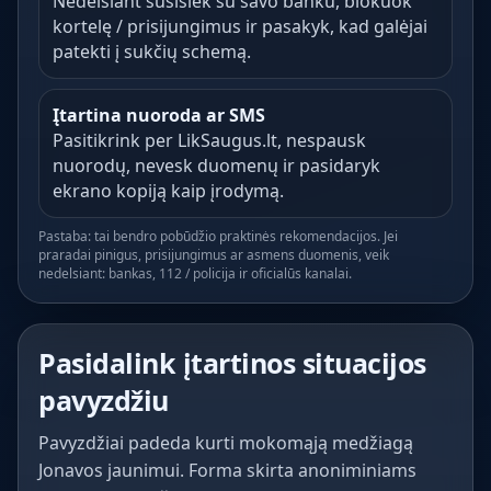
Nedelsiant susisiek su savo banku, blokuok
kortelę / prisijungimus ir pasakyk, kad galėjai
patekti į sukčių schemą.
Įtartina nuoroda ar SMS
Pasitikrink per LikSaugus.lt, nespausk
nuorodų, nevesk duomenų ir pasidaryk
ekrano kopiją kaip įrodymą.
Pastaba: tai bendro pobūdžio praktinės rekomendacijos. Jei
praradai pinigus, prisijungimus ar asmens duomenis, veik
nedelsiant: bankas, 112 / policija ir oficialūs kanalai.
Pasidalink įtartinos situacijos
pavyzdžiu
Pavyzdžiai padeda kurti mokomąją medžiagą
Jonavos jaunimui. Forma skirta anoniminiams