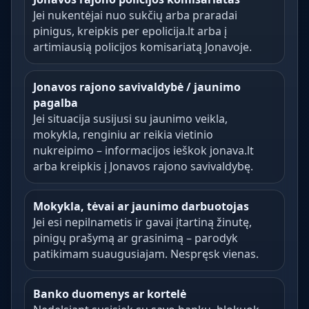
Jei nukentėjai nuo sukčių arba praradai
pinigus, kreipkis per epolicija.lt arba į
artimiausią policijos komisariatą Jonavoje.
Jonavos rajono savivaldybė / jaunimo
pagalba
Jei situacija susijusi su jaunimo veikla,
mokykla, renginiu ar reikia vietinio
nukreipimo – informacijos ieškok jonava.lt
arba kreipkis į Jonavos rajono savivaldybę.
Mokykla, tėvai ar jaunimo darbuotojas
Jei esi nepilnametis ir gavai įtartiną žinutę,
pinigų prašymą ar grasinimą – parodyk
patikimam suaugusiajam. Nespręsk vienas.
Banko duomenys ar kortelė