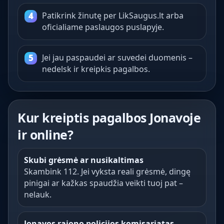
Patikrink žinutę per LikSaugus.lt arba
oficialiame paslaugos puslapyje.
Jei jau paspaudei ar suvedei duomenis –
nedelsk ir kreipkis pagalbos.
Kur kreiptis pagalbos Jonavoje
ir online?
Skubi grėsmė ar nusikaltimas
Skambink 112. Jei vyksta reali grėsmė, dingę
pinigai ar kažkas spaudžia veikti tuoj pat –
nelauk.
Jonavos rajono policijos komisariatas