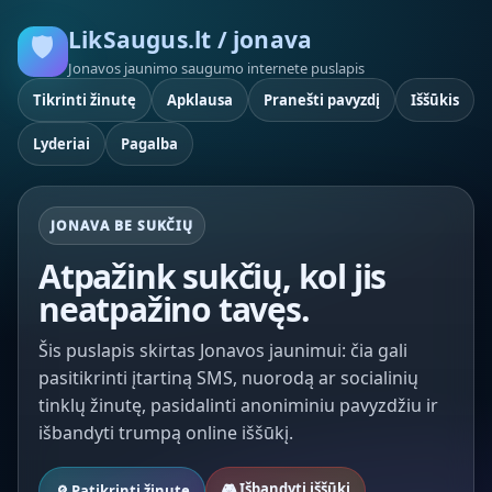
LikSaugus.lt / jonava
🛡️
Jonavos jaunimo saugumo internete puslapis
Tikrinti žinutę
Apklausa
Pranešti pavyzdį
Iššūkis
Lyderiai
Pagalba
JONAVA BE SUKČIŲ
Atpažink sukčių, kol jis
neatpažino tavęs.
Šis puslapis skirtas Jonavos jaunimui: čia gali
pasitikrinti įtartiną SMS, nuorodą ar socialinių
tinklų žinutę, pasidalinti anoniminiu pavyzdžiu ir
išbandyti trumpą online iššūkį.
🎮 Išbandyti iššūkį
🔎 Patikrinti žinutę