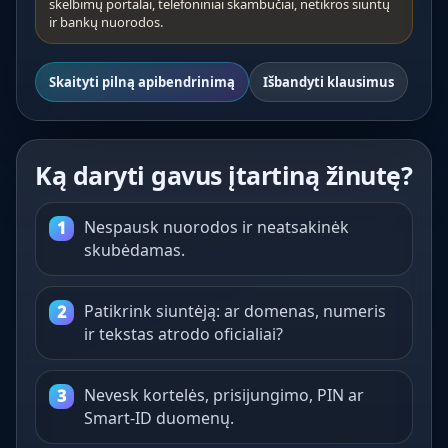
skelbimų portalai, telefoniniai skambučiai, netikros siuntų
ir bankų nuorodos.
Skaityti pilną apibendrinimą
Išbandyti klausimus
Ką daryti gavus įtartiną žinutę?
Nespausk nuorodos ir neatsakinėk
skubėdamas.
Patikrink siuntėją: ar domenas, numeris
ir tekstas atrodo oficialiai?
Nevesk kortelės, prisijungimo, PIN ar
Smart-ID duomenų.